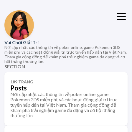
Vui Chơi Giải Trí
Nơi cập nhật các thông tin về poker online, game Pokemon 3DS
miễn phí, và các hoạt động giải trí trực tuyến hấp dẫn tại Việt Nam.
Tham gia cộng đồng để khám phá trải nghiệm game đa dạng và cơ
hội thắng thưởng lớn.
SECTION
189 TRANG
Posts
Nơi cập nhật các thông tin về poker online, game
Pokemon 3DS miễn phí, và các hoạt động giải trí trực
tuyến hấp dẫn tại Việt Nam. Tham gia cộng đồng để
khám phá trải nghiệm game đa dạng và cơ hội thắng
thưởng lớn.