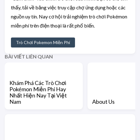
thấy, tải về bằng việc truy cập chợ ứng dụng hoặc các
nguồn uy tín. Nay cơ hội trải nghiệm trò chơi Pokémon
miễn phí trên điện thoại là rất phổ biến.
Trò Chơi Pokemon Miễn Phí
BÀI VIẾT LIÊN QUAN
Khám Phá Các Trò Chơi
Pokémon Miễn Phí Hay
Nhất Hiện Nay Tại Việt
Nam
About Us