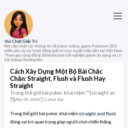
Vui Chơi Giải Trí
Nơi cập nhật các thông tin về poker online, game Pokemon 3DS
miễn phí, và các hoạt động giải trí trực tuyến hấp dẫn tại Việt Nam.
Tham gia cộng đồng để khám phá trải nghiệm game đa dạng và cơ
hội thắng thưởng lớn.
Cách Xây Dựng Một Bộ Bài Chắc
Chắn: Straight, Flush và Flush Hay
Straight
Trong thế giới bài poker, khái niệm **[straight an
Mar 04, 2026
1 phút đọc
Trong thế giới bài poker, khái niệm
straight and flush
đóng vai trò quan trọng giúp người chơi chiến thắng.